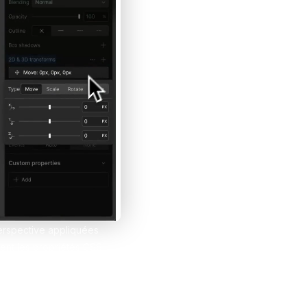
et tes clients grâce à Notion
esign
perspective appliquées
tent les propriétés CSS
tion judicieuse améliore
 en restant performante car