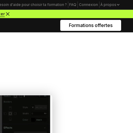
esoin d'aide pour choisir ta formation ?
FAQ
Connexion
À propos
ter
Formations offertes
Rejoins nous sur Youtube
Formations business
Acquisition Freelance
amme
Trouve tes premiers clients pour
démarrer ton activité de webdesigner
Mindset Freelance
e
Bâtis un mental d’acier pour lancer ta
carrière d’entrepreneur à succès
Productivité Freelance
Apprends à gérer ton temps personnel