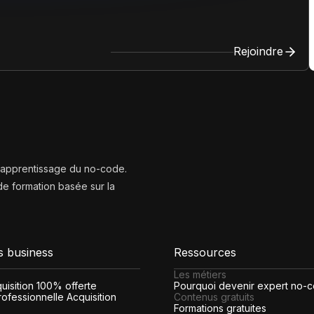
Rejoindre
l’apprentissage du no-code.
e formation basée sur la
s business
Ressources
Les métiers
cquisition 100% offerte
Pourquoi devenir expert no-
ofessionnelle Acquisition
Contenus gratuits
Formations gratuites