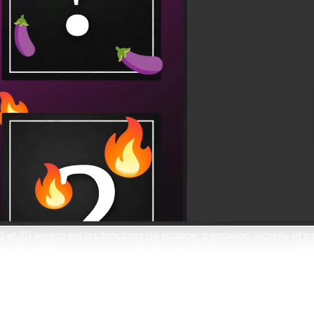
erces Shopify sur-mesure
design sans limites
pify
Formation Shopify
Conçois des e-commerces d
es avec l'IA en te formant
et performants
ex
Formation Claude IA
Maîtrise l'IA pour le no-code
D et 3D englobent les fonctions de rotation, translation, échelle et 
ment Webflow via le panneau d’effets.Dans la pratique, elles exploi
u positionner un calque sur les axes X, Y (2D) et Z (3D).Une utilisa
notamment pour des micro‑interactions ou des scènes parallaxe, tout
rendue par le GPU.