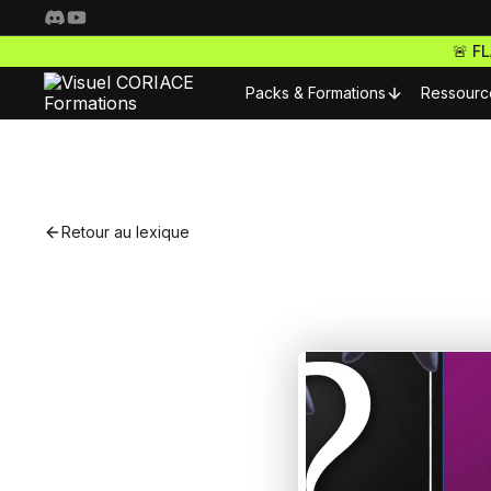
🚨 F
Packs & Formations
Ressourc
Resso
Nos packs complets
Fo
Retour au lexique
Freelance Pro
Pour 
Accède à toutes nos f
S
ta carrière de freelan
Nos m
Webdesigner Pro
C
Maitrise les meilleurs 
Nos m
tes sites comme un ma
E-commerce Pro