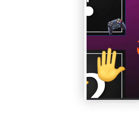
Développe des e-comm
grâce à Framer et Sho
Claude IA
Propulse tes compétenc
sur Claude et Convert
Comparer les formations
Les transformations 2
directement sur un élé
transform pour animer o
l’expérience utilisateur, 