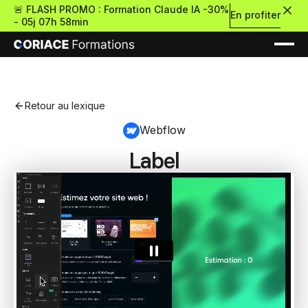
🚨 FLASH PROMO : Formation Claude IA -30%
En profiter
-
05j 07h 58min
Retour au lexique
Webflow
Label
Nouveau
Re
Retour
Ressources Premium
À propos
Retour
Formations gratui
Pour découvrir le no-c