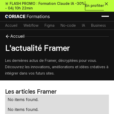
🚨 FLASH PROMO : Formation Claude IA -30%
En profiter
-
04j 10h 22min
Accueil
Webflow
Figma
No-code
IA
Business
Accueil
L'actualité Framer
Nouveau
Les dernières actus de Framer, décryptées pour vous.
Découvrez les innovations, améliorations et idées créatives à
intégrer dans vos futurs sites.
Re
Retour
Les articles Framer
Ressources Premium
No items found.
À propos
Retour
Formations gratui
No items found.
Pour découvrir le no-c