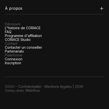
À propos
Découvrir
L"histoire de CORIACE
FAQ
Programme d'affiliation
CORIACE Studio
Contact
Contacter un conseiller
Partenariats
Plateforme
Connexion
Inscription
CGVU
-
Confidentialité
-
Mentions légales
|
2026
Conçu avec Webflow