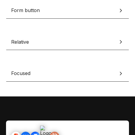
Contact
Scripts Webflow
Form button
Nos meilleurs scripts 
L'histoire de Coriace
Composants Fra
L'agence
L'équipe
Nos meilleurs composa
Relative
Devenir affilié(e)
Ressources & actualité
Blog
Focused
Lexique No-code
Les métiers du n
Bibliothèque de si
Rejoins nous sur Youtu