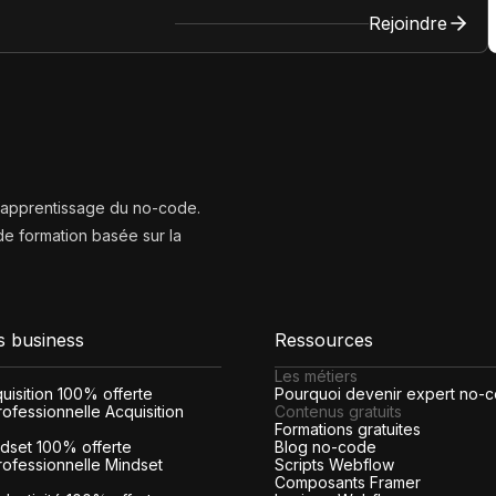
Rejoindre
l’apprentissage du no-code.
e formation basée sur la
s business
Ressources
Les métiers
cquisition 100% offerte
Pourquoi devenir expert no-
ofessionnelle Acquisition
Contenus gratuits
Formations gratuites
indset 100% offerte
Blog no-code
rofessionnelle Mindset
Scripts Webflow
Composants Framer