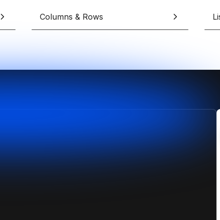
erces Shopify sur-mesure
design sans limites
pify
Columns & Rows
L
Formation Shopify
Conçois des e-commerces d
es avec l'IA en te formant
et performants
ex
Formation Claude IA
Maîtrise l'IA pour le no-code