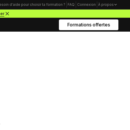
esoin d'aide pour choisir ta formation ?
FAQ
Connexion
À propos
ter
Formations offertes
Rejoins nous sur Youtube
Formations business
Acquisition Freelance
amme
Trouve tes premiers clients pour
démarrer ton activité de webdesigner
Mindset Freelance
xte, un lien ou une donnée
e
Bâtis un mental d’acier pour lancer ta
 copier dans le panneau
carrière d’entrepreneur à succès
ur.
Productivité Freelance
Apprends à gérer ton temps personnel