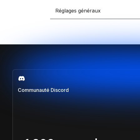
Développe des e-comm
grâce à Framer et Sho
Réglages généraux
Claude IA
Propulse tes compétenc
sur Claude et Convert
Comparer les formations
Communauté Discord