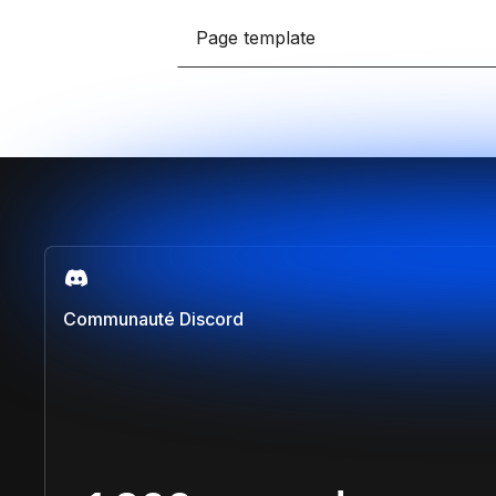
Développe des e-comm
grâce à Framer et Sho
Page template
Claude IA
Propulse tes compétenc
sur Claude et Convert
Comparer les formations
Communauté Discord