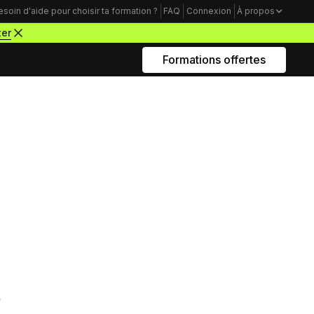
esoin d'aide pour choisir ta formation ?
FAQ
Connexion
À propos
ter
Formations offertes
Rejoins nous sur Youtube
Formations business
Acquisition Freelance
amme
Trouve tes premiers clients pour
démarrer ton activité de webdesigner
Mindset Freelance
inir un rayon global pour
e
Bâtis un mental d’acier pour lancer ta
en pixels, pourcentages ou
carrière d’entrepreneur à succès
Productivité Freelance
Apprends à gérer ton temps personnel