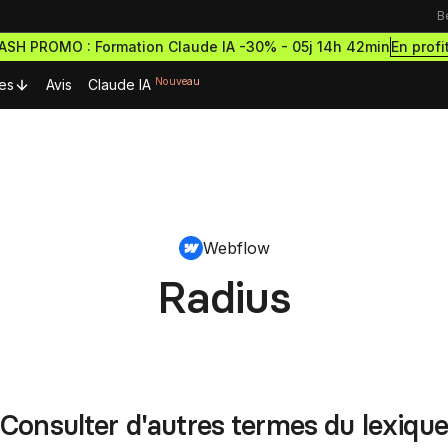
B
En profi
LASH PROMO : Formation Claude IA -30% -
05j 14h 42min
Nouveau
es
Avis
Claude IA
urces Premium
Ressources & actualités
Formations outils
Blog
rmations gratuites
Formation Webflow
découvrir le no-code
Webflow
Lexique No-code
Design des sites haut de g
ormations et démarre
et performants
cripts Webflow
ce à succès
Radius
eilleurs scripts Webflow
Les métiers du no-code
Formation Figma
r-radius » (Rayon) arrondit les coins d’un élément. Vous pouvez déf
omposants Framer
Bibliothèque de sites
Développe des maquettes d
outils no-code pour designer
er des valeurs distinctes pour chaque coin. Les unités peuvent être 
eilleurs composants Framer
sites comme un pro
estro
viewport pour des effets variés.
Formation Framer
Consulter d'autres termes du lexique
Crée des sites animés et