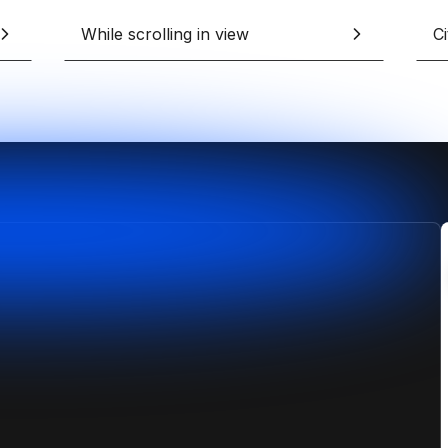
erces Shopify sur-mesure
design sans limites
pify
While scrolling in view
Ci
Formation Shopify
Conçois des e-commerces d
es avec l'IA en te formant
et performants
ex
Formation Claude IA
Maîtrise l'IA pour le no-code