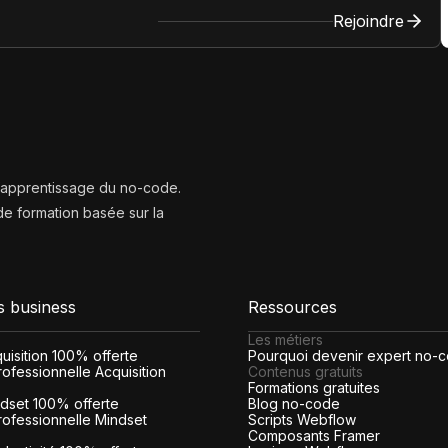
Rejoindre
l’apprentissage du no-code.
e formation basée sur la
s business
Ressources
Les métiers
cquisition 100% offerte
Pourquoi devenir expert no-
ofessionnelle Acquisition
Contenus gratuits
Formations gratuites
indset 100% offerte
Blog no-code
rofessionnelle Mindset
Scripts Webflow
Composants Framer