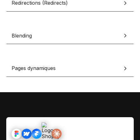
Redirections (Redirects)
Contact
Scripts Webflow
Nos meilleurs scripts 
L'histoire de Coriace
Composants Fra
L'agence
L'équipe
Nos meilleurs composa
Blending
Devenir affilié(e)
Ressources & actualité
Pages dynamiques
Blog
Lexique No-code
Les métiers du n
Bibliothèque de si
Rejoins nous sur Youtu