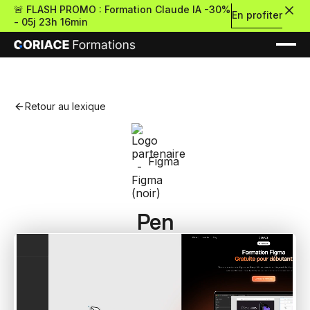
🚨 FLASH PROMO : Formation Claude IA -30%
En profiter
-
05j 23h 16min
Retour au lexique
Nouveau
Figma
Re
Pen
Retour
Ressources Premium
À propos
Retour
Formations gratui
Pour découvrir le no-c