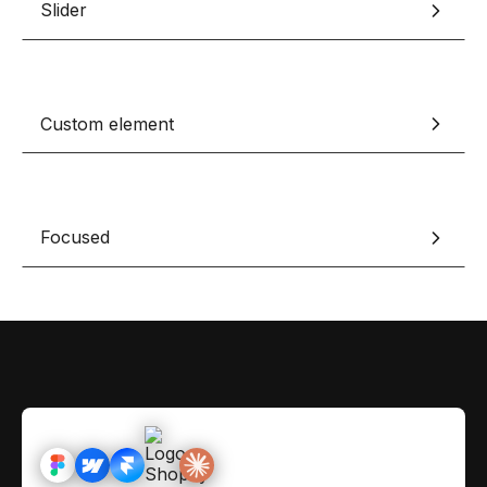
Slider
Contact
Scripts Webflow
Nos meilleurs scripts 
L'histoire de Coriace
Composants Fra
L'agence
L'équipe
Nos meilleurs composa
Custom element
Devenir affilié(e)
Ressources & actualité
Focused
Blog
Lexique No-code
Les métiers du n
Bibliothèque de si
Rejoins nous sur Youtu