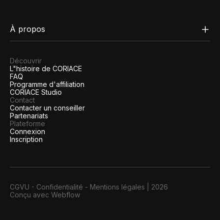
À propos
Découvrir
L"histoire de CORIACE
FAQ
Programme d'affiliation
CORIACE Studio
Contact
Contacter un conseiller
Partenariats
Plateforme
Connexion
Inscription
CGVU
-
Confidentialité
-
Mentions légales
|
2026
Conçu avec Webflow