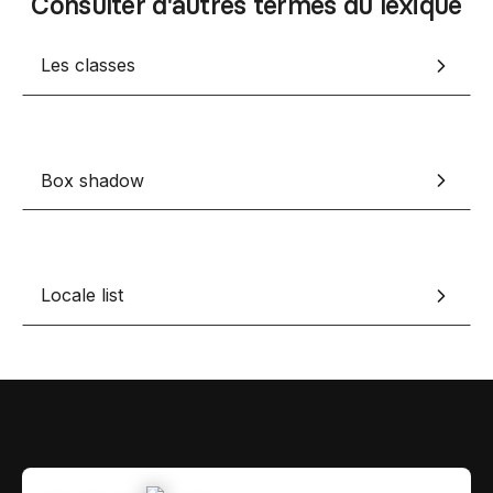
Consulter d'autres termes du lexique
Contact
Scripts Webflow
Nos meilleurs scripts 
Les classes
L'histoire de Coriace
Composants Fra
L'agence
L'équipe
Nos meilleurs composa
Devenir affilié(e)
Box shadow
Ressources & actualité
Blog
Lexique No-code
Locale list
Les métiers du n
Bibliothèque de si
Rejoins nous sur Youtu