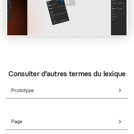
Contact
Scripts Webflow
Nos meilleurs scripts 
L'histoire de Coriace
Composants Fra
L'agence
L'équipe
Nos meilleurs composa
Section qui regroupe la rotation (en degrés) et le
Devenir affilié(e)
retournement horizontal/vertical d’un calque. On y trouve
Ressources & actualité
aussi le point d’origine pour pivoter autour d’un coin ou du
centre.
Blog
Consulter d'autres termes du lexique
Lexique No-code
Les métiers du n
Prototype
Bibliothèque de si
Page
Rejoins nous sur Youtu