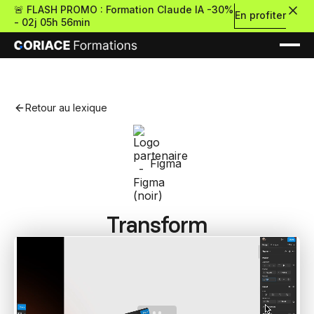
🚨 FLASH PROMO : Formation Claude IA -30%
En profiter
-
02j 05h 56min
Retour au lexique
Nouveau
Figma
Re
Transform
Retour
Ressources Premium
À propos
Retour
Formations gratui
Pour découvrir le no-c