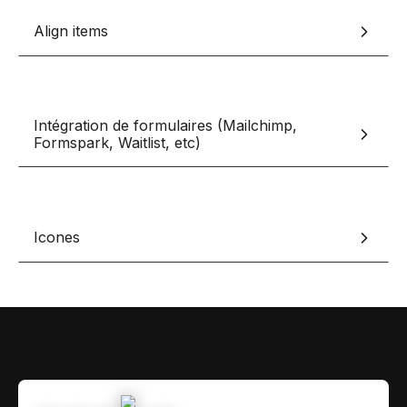
Contact
Scripts Webflow
Align items
Nos meilleurs scripts 
L'histoire de Coriace
Composants Fra
L'agence
L'équipe
Nos meilleurs composa
Intégration de formulaires (Mailchimp,
Devenir affilié(e)
Formspark, Waitlist, etc)
Ressources & actualité
Blog
Lexique No-code
Icones
Les métiers du n
Bibliothèque de si
Rejoins nous sur Youtu