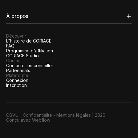
À propos
Découvrir
L"histoire de CORIACE
FAQ
Programme d'affiliation
CORIACE Studio
Contact
Contacter un conseiller
Partenariats
Plateforme
Connexion
Inscription
CGVU
-
Confidentialité
-
Mentions légales
|
2026
Conçu avec Webflow