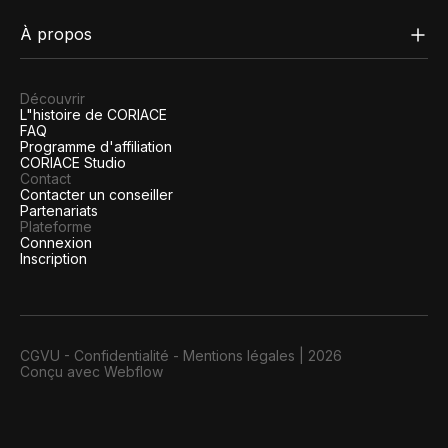
À propos
Découvrir
L"histoire de CORIACE
FAQ
Programme d'affiliation
CORIACE Studio
Contact
Contacter un conseiller
Partenariats
Plateforme
Connexion
Inscription
CGVU
-
Confidentialité
-
Mentions légales
|
2026
Conçu avec Webflow