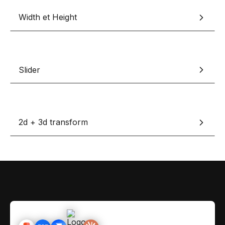
Contact
Scripts Webflow
Width et Height
Nos meilleurs scripts 
L'histoire de Coriace
Composants Fra
L'agence
L'équipe
Nos meilleurs composa
Slider
Devenir affilié(e)
Ressources & actualité
Blog
2d + 3d transform
Lexique No-code
Les métiers du n
Bibliothèque de si
Rejoins nous sur Youtu