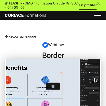
🚨 FLASH PROMO : Formation Claude IA -30%
En profiter
-
04j 01h 02min
Retour au lexique
Webflow
Border
Nouveau
Re
Retour
Ressources Premium
À propos
Retour
Formations gratui
Pour découvrir le no-c