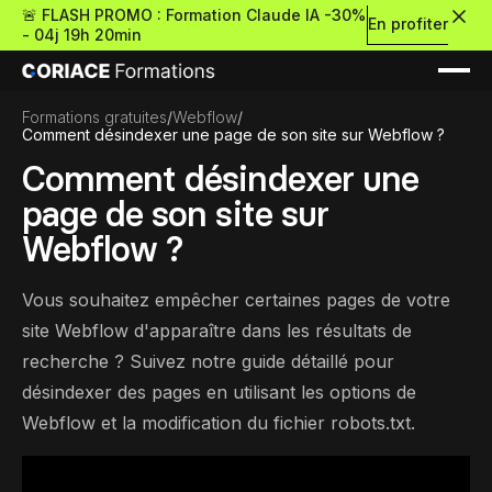
🚨 FLASH PROMO : Formation Claude IA -30%
En profiter
-
04j 19h 20min
Formations gratuites
/
Webflow
/
Comment désindexer une page de son site sur Webflow ?
Comment désindexer une
page de son site sur
Webflow ?
Nouveau
Vous souhaitez empêcher certaines pages de votre
site Webflow d'apparaître dans les résultats de
Re
Retour
recherche ? Suivez notre guide détaillé pour
désindexer des pages en utilisant les options de
Ressources Premium
Webflow et la modification du fichier robots.txt.
À propos
Retour
Formations gratui
Pour découvrir le no-c