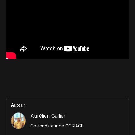
Contact
Scripts Webflow
Nos meilleurs scripts 
L'histoire de Coriace
Composants Fra
L'agence
L'équipe
Nos meilleurs composa
Devenir affilié(e)
Ressources & actualité
Blog
Lexique No-code
Les métiers du n
Bibliothèque de si
Auteur
Aurélien Gallier
Rejoins nous sur Youtu
Co-fondateur de CORIACE