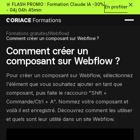
🚨 FLASH PROMO : Formation Claude IA -30%
En profiter
-
04j 04h 45min
Formations gratuites
/
Webflow
/
Comment créer un composant sur Webflow ?
Comment créer un
composant sur Webflow ?
Nouveau
Pour créer un composant sur Webflow, sélectionnez
l'élément que vous souhaitez ajouter en tant que
composant, puis faite le raccourci "Shift +
Re
Retour
Commande/Ctrl + A". Nommez votre composant et
voilà il est enregistré. Découvrez comment les utiliser
Ressources Premium
et quels sont leur utilité dans un site Webflow.
À propos
Retour
Formations gratui
Pour découvrir le no-c