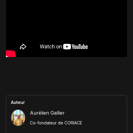
Contact
Scripts Webflow
Nos meilleurs scripts 
L'histoire de Coriace
Composants Fra
L'agence
L'équipe
Nos meilleurs composa
Devenir affilié(e)
Ressources & actualité
Blog
Lexique No-code
Les métiers du n
Bibliothèque de si
Auteur
Aurélien Gallier
Co-fondateur de CORIACE
Rejoins nous sur Youtu