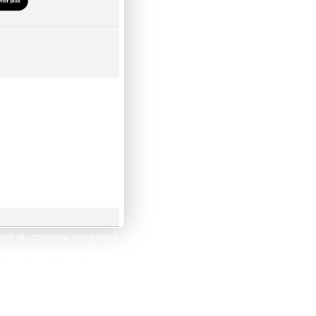
et tes clients grâce à Notion
esign
ilement du contenu complexe
visuellement, puis on fait
util idéal pour créer des
friendly puisque tout est