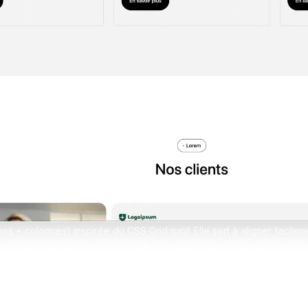
erces Shopify sur-mesure
design sans limites
pify
Formation Shopify
Conçois des e-commerces d
es avec l'IA en te formant
et performants
ex
Formation Claude IA
Maîtrise l'IA pour le no-code
ignes + colonnes) inspirée du CSS Grid natif. Elle sert à aligner fac
a marge négative ou à du *float*. Dans Webflow, on dessine la grille 
s les cellules ou on les étend sur plusieurs lignes/colonnes. C’est l’o
ries d’images ou des dashboards réactifs, tout en restant débutant‑
visuel.