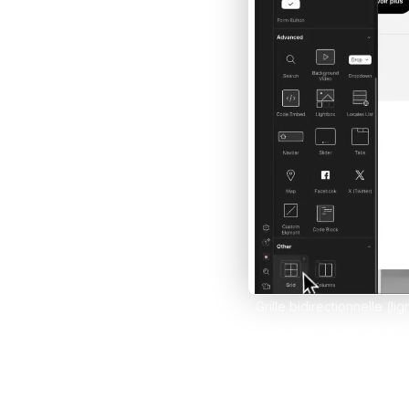
Développe des e-comm
grâce à Framer et Sho
Claude IA
Propulse tes compétenc
sur Claude et Convert
Comparer les formations
Grille bidirectionnelle (l
sans avoir recours à de l
glisser les éléments dan
cartes de blog, des gale