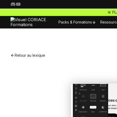
🚨 F
Packs & Formations
Ressourc
Resso
Nos packs complets
Fo
Retour au lexique
Freelance Pro
Pour 
Accède à toutes nos f
S
ta carrière de freelan
Nos m
Webdesigner Pro
C
Maitrise les meilleurs 
Nos m
tes sites comme un ma
E-commerce Pro