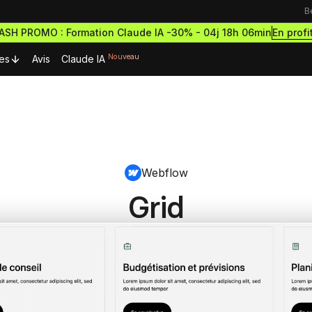
B
En profi
LASH PROMO : Formation Claude IA -30% -
04j 18h 06min
Nouveau
es
Avis
Claude IA
urces Premium
Ressources & actualités
Formations outils
Blog
rmations gratuites
Formation Webflow
découvrir le no-code
Webflow
Lexique No-code
Design des sites haut de g
ormations et démarre
et performants
cripts Webflow
ce à succès
Grid
eilleurs scripts Webflow
Les métiers du no-code
Formation Figma
omposants Framer
Bibliothèque de sites
Développe des maquettes d
outils no-code pour designer
eilleurs composants Framer
sites comme un pro
estro
Formation Framer
Crée des sites animés et