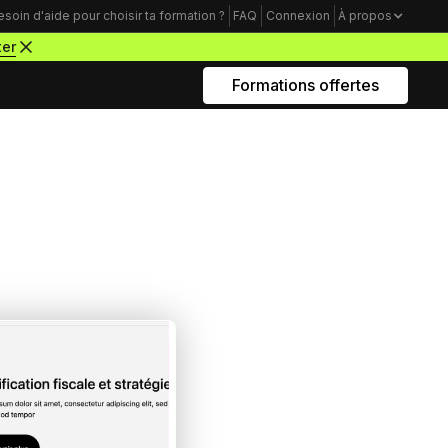
esoin d'aide pour choisir ta formation ?
FAQ
Connexion
À propos
ter
Formations offertes
Rejoins nous sur Youtube
Formations business
Acquisition Freelance
amme
Trouve tes premiers clients pour
démarrer ton activité de webdesigner
Mindset Freelance
e
Bâtis un mental d’acier pour lancer ta
carrière d’entrepreneur à succès
Productivité Freelance
Apprends à gérer ton temps personnel