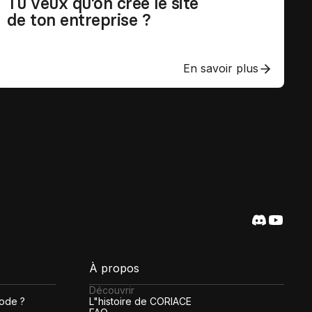
Tu veux qu’on crée le site
de ton entreprise ?
En savoir plus
À propos
Découvrir
code ?
L"histoire de CORIACE