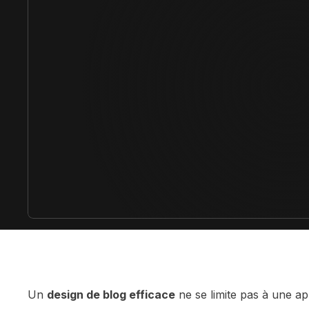
Développe des e-comm
grâce à Framer et Sho
Claude IA
Propulse tes compétenc
sur Claude et Convert
Comparer les formations
Un
design de blog efficace
ne se limite pas à une ap