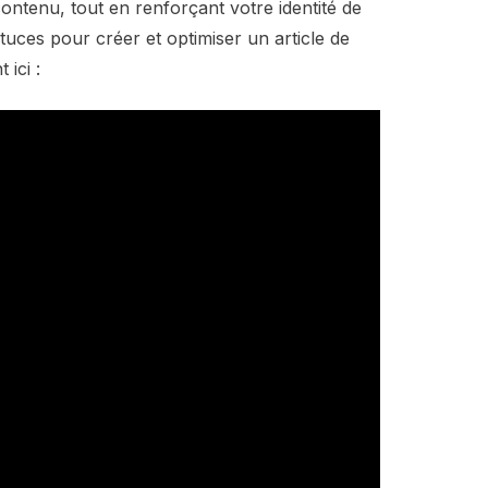
 contenu, tout en renforçant votre identité de
uces pour créer et optimiser un article de
ici :