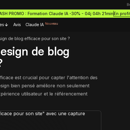
B
En profi
LASH PROMO : Formation Claude IA -30% -
04j 04h 21min
Nouveau
es
Avis
Claude IA
ign de blog efficace pour son site ?
urces Premium
Ressources & actualités
esign de blog
Formations outils
?
Blog
rmations gratuites
Formation Webflow
découvrir le no-code
Lexique No-code
Design des sites haut de g
ormations et démarre
icace est crucial pour capter l'attention des
et performants
cripts Webflow
ce à succès
 design bien pensé améliore non seulement
eilleurs scripts Webflow
Les métiers du no-code
Formation Figma
xpérience utilisateur et le référencement
omposants Framer
Bibliothèque de sites
Développe des maquettes d
outils no-code pour designer
eilleurs composants Framer
sites comme un pro
estro
Formation Framer
Crée des sites animés et