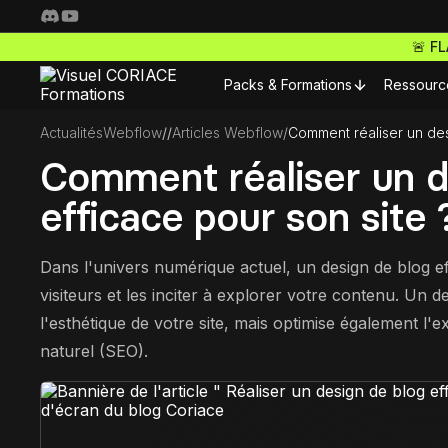
🚨 F
Packs & Formations
Ressourc
Actualités
Webflow
/
/
Articles Webflow
/
Comment réaliser un des
Resso
Comment réaliser un d
Nos packs complets
efficace pour son site 
Fo
Freelance Pro
Pour 
Accède à toutes nos f
Dans l'univers numérique actuel, un design de blog eff
S
ta carrière de freelan
visiteurs et les inciter à explorer votre contenu. Un
Nos m
Webdesigner Pro
l'esthétique de votre site, mais optimise également l'e
C
naturel (SEO).
Maitrise les meilleurs 
Nos m
tes sites comme un ma
E-commerce Pro