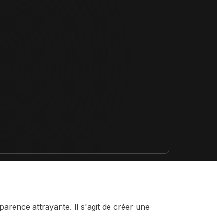
erces Shopify sur-mesure
design sans limites
pify
Formation Shopify
Conçois des e-commerces d
es avec l'IA en te formant
et performants
ex
Formation Claude IA
Maîtrise l'IA pour le no-code
parence attrayante. Il s'agit de créer une