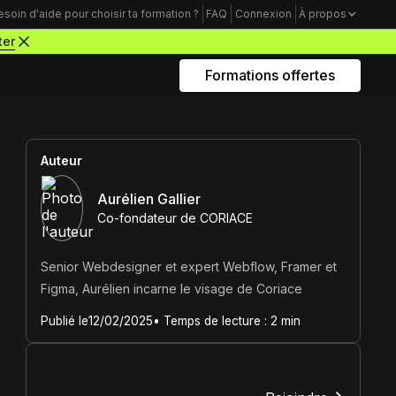
esoin d'aide pour choisir ta formation ?
FAQ
Connexion
À propos
ter
Formations offertes
Rejoins nous sur Youtube
Formations business
Auteur
Acquisition Freelance
Aurélien Gallier
Co-fondateur de CORIACE
amme
Trouve tes premiers clients pour
démarrer ton activité de webdesigner
Senior Webdesigner et expert Webflow, Framer et
Mindset Freelance
Figma, Aurélien incarne le visage de Coriace
e
Bâtis un mental d’acier pour lancer ta
Publié le
12/02/2025
• Temps de lecture :
2
min
carrière d’entrepreneur à succès
Productivité Freelance
Apprends à gérer ton temps personnel