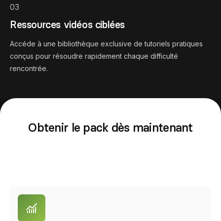
03
Ressources vidéos ciblées
Accéde à une bibliothèque exclusive de tutoriels pratiques
conçus pour résoudre rapidement chaque difficulté
rencontrée.
Obtenir le pack dès maintenant
Accède immédiatement aux ressources nécessaires pour
lancer, développer et accélérer ton activité entrepreneuriale
de webdesigner