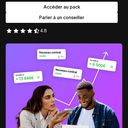
Accéder au pack
Contact
Scripts Webflow
Nos meilleurs scripts 
Parler à un conseiller
L'histoire de Coriace
Composants Fra
L'agence
L'équipe
4.8
Nos meilleurs composa
Devenir affilié(e)
Ressources & actualité
Blog
Lexique No-code
Les métiers du n
Bibliothèque de si
Rejoins nous sur Youtu