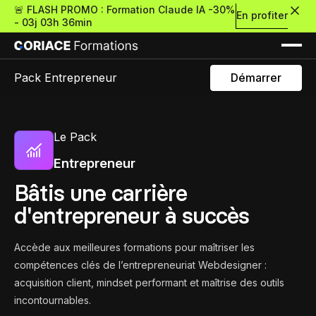
🚨 FLASH PROMO : Formation Claude IA -30%
En profiter
-
03j 03h 36min
Pack Entrepreneur
Démarrer
Le Pack
Nouveau
Entrepreneur
Bâtis une carrière
d'entrepreneur à succès
Re
Retour
Accède aux meilleures formations pour maîtriser les
Ressources Premium
compétences clés de l’entrepreneuriat Webdesigner :
acquisition client, mindset performant et maîtrise des outils
À propos
Retour
Formations gratui
incontournables.
Pour découvrir le no-c