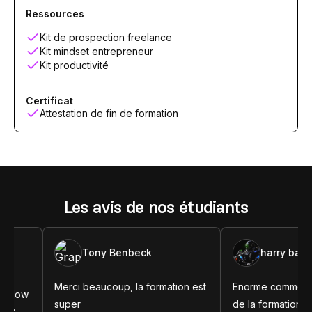
Ressources
Kit de prospection freelance
Kit mindset entrepreneur
Kit productivité
Certificat
Attestation de fin de formation
Les avis de nos étudiants
Tony Benbeck
harry babooa
erci beaucoup, la formation est
Enorme comme d'habitude l'
uper
de la formation et le contenu e