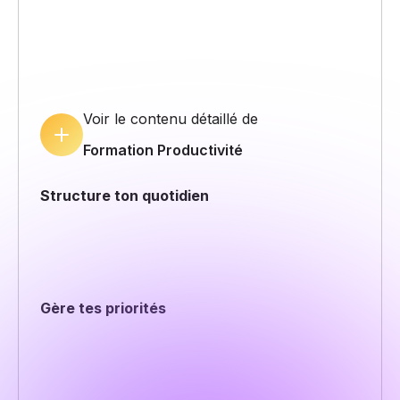
Libère ton potentiel grâce à des méthodes éprouvées
pour mieux t’organiser, optimiser ton temps et atteindre
tes objectifs plus rapidement. Sois efficace et réalise
davantage en travaillant mieux, pas plus.
Voir le contenu détaillé de
Formation Productivité
Structure ton quotidien
Découvre des stratégies simples pour organiser
efficacement ton emploi du temps. Réduis les
distractions et maximise ton efficacité chaque jour.
Gère tes priorités
Identifie clairement ce qui compte vraiment dans tes
projets. Apprends à focaliser ton énergie sur les
actions à fort impact pour atteindre tes objectifs avec