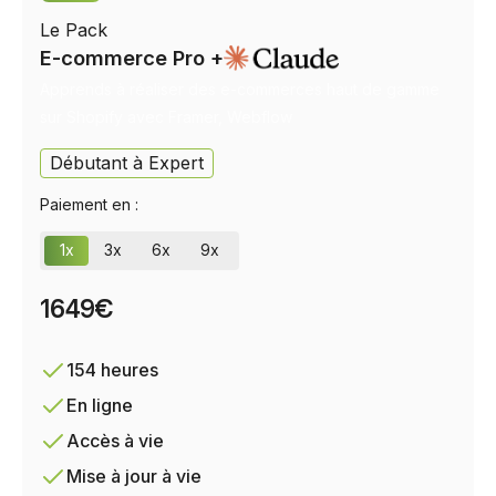
Le Pack
E-commerce Pro +
Apprends à réaliser des e-commerces haut de gamme
sur Shopify avec Framer, Webflow
Débutant à Expert
Paiement en :
1x
3x
6x
9x
1649€
154 heures
En ligne
Accès à vie
Mise à jour à vie