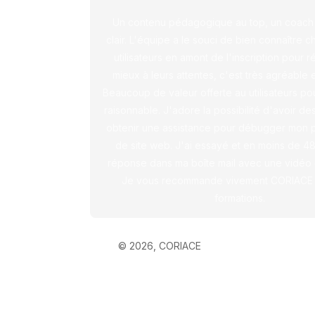
Un contenu pédagogique au top, un coach 
clair. L'équipe a le souci de bien connaître 
utilisateurs en amont de l'inscription pour 
mieux à leurs attentes, c'est très agréable e
Beaucoup de valeur offerte au utilisateurs pou
raisonnable. J'adore la possibilité d'avoir de
obtenir une assistance pour débugger mon p
de site web. J'ai essayé et en moins de 48
réponse dans ma boîte mail avec une vidéo ex
Je vous recommande vivement CORIACE 
formations.
©
2026
, CORIACE