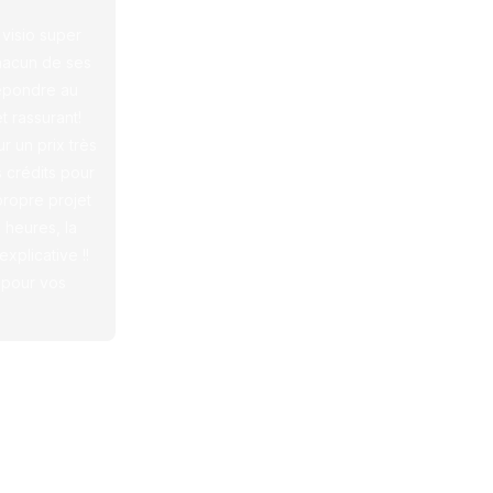
visio super
chacun de ses
répondre au
t rassurant!
r un prix très
s crédits pour
ropre projet
 heures, la
plicative !!
pour vos