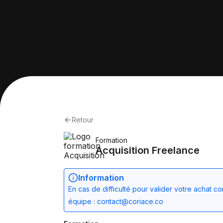
Retour
Formation
Acquisition Freelance
Information
En cas de difficulté pour valider votre achat c
équipe : contact@coriace.co